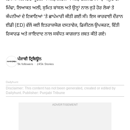
ਮਿੱਢਾ, ਲਿਆਕਤ ਅਲੀ, ਸੁਮਿਤ ਬਾਂਸਲ ਅਤੇ ਉਨ੍ਹਾਂ ਨਾਲ ਜੁੜੇ ਹੋਰ ਲੋਕਾਂ ਤੇ
ਕੰਪਨੀਆਂ ਦੇ ਟਿਕਾਣਿਆਂ ‘ਤੇ ਛਾਪੇਮਾਰੀ ਕੀਤੀ ਗਈ ਸੀ। ਇਸ ਕਾਰਵਾਈ ਦੌਰਾਨ
ਈਡੀ (ED) ਵੱਲੋਂ ਕਈ ਇਤਰਾਜ਼ਯੋਗ ਦਸਤਾਵੇਜ਼, ਡਿਜੀਟਲ ਉਪਕਰਣ, ਵਿੱਤੀ
ਰਿਕਾਰਡ ਅਤੇ ਜਾਇਦਾਦ ਨਾਲ ਸਬੰਧਤ ਕਾਗਜ਼ਾਤ ਜ਼ਬਤ ਕੀਤੇ ਗਏ।
ਪੰਜਾਬੀ ਟ੍ਰਿਬਿਊਨ
9k
followers
245k
Stories
Dailyhunt
Disclaimer
: This content has not been generated, created or edited by
Dailyhunt. Publisher: Punjabi Tribune
ADVERTISEMENT