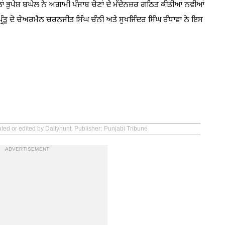
ਹਿਲਾਂ ਭੁਪੇਸ਼ ਬਘੇਲ ਨੇ ਅਗਾਮੀ ਪੰਜਾਬ ਚੋਣਾਂ ਦੇ ਮੱਦੇਨਜ਼ਰ ਗਠਿਤ ਕੀਤੀਆਂ ਨਵੀਆਂ
੍ਰੰਤੂ ਦੋ ਚੇਅਰਮੈਨ ਚਰਨਜੀਤ ਸਿੰਘ ਚੰਨੀ ਅਤੇ ਸੁਖਜਿੰਦਰ ਸਿੰਘ ਰੰਧਾਵਾ ਨੇ ਇਸ
ated or edited by Dailyhunt. Publisher: Punjabi Tribune
ADVERTISEMENT