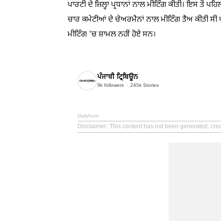
ਪਾਰਟੀ ਦੇ ਜ਼ਿਲ੍ਹਾ ਪ੍ਰਧਾਨਾਂ ਨਾਲ ਮੀਟਿੰਗ ਕੀਤੀ। ਇਸ ਤੋਂ ਪ
ਚਾਰ ਕਮੇਟੀਆਂ ਦੇ ਚੇਅਰਮੈਨਾਂ ਨਾਲ ਮੀਟਿੰਗ ਤੈਅ ਕੀਤੀ ਸੀ ਪ
ਮੀਟਿੰਗ 'ਚ ਸ਼ਾਮਲ ਨਹੀਂ ਹੋਏ ਸਨ।
ਪੰਜਾਬੀ ਟ੍ਰਿਬਿਊਨ
9k
followers
245k
Stories
Dailyhunt
Disclaimer
: This content has not been generated, cre