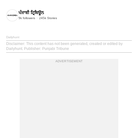
ਪੰਜਾਬੀ ਟ੍ਰਿਬਿਊਨ
9k
followers
245k
Stories
Dailyhunt
Disclaimer
: This content has not been generated, created or edited by
Dailyhunt. Publisher: Punjabi Tribune
ADVERTISEMENT