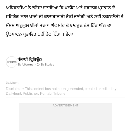
ਅਧਿਕਾਰੀਆਂ ਨੇ ਭਰੋਸਾ ਜਤਾਇਆ ਕਿ ਪੁਲੀਸ ਅਤੇ ਸਥਾਨਕ ਪ੍ਰਸ਼ਾਸਨ ਦੇ
ਸਹਿਯੋਗ ਨਾਲ ਖਾਦਾਂ ਦੀ ਕਾਲਾਬਾਜ਼ਾਰੀ ਰੋਕੀ ਜਾਵੇਗੀ ਅਤੇ ਨਵੀਂ ਤਕਨਾਲੋਜੀ ਤੇ
ਮੌਸਮ ਅਨੁਕੂਲ ਬੀਜਾਂ ਸਦਕਾ ਘੱਟ ਮੀਂਹ ਦੇ ਬਾਵਜੂਦ ਦੇਸ਼ ਵਿੱਚ ਅੰਨ ਦਾ
ਉਤਪਾਦਨ ਪ੍ਰਭਾਵਿਤ ਨਹੀਂ ਹੋਣ ਦਿੱਤਾ ਜਾਵੇਗਾ।
ਪੰਜਾਬੀ ਟ੍ਰਿਬਿਊਨ
9k
followers
245k
Stories
Dailyhunt
Disclaimer
: This content has not been generated, created or edited by
Dailyhunt. Publisher: Punjabi Tribune
ADVERTISEMENT