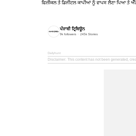
ਫਿਜ਼ੀਕਲ ਤੇ ਡਿਜੀਟਲ ਕਾਪੀਆਂ ਨੂੰ ਵਾਪਸ ਲੈਣਾ ਪਿਆ ਤੇ ਐ
ਪੰਜਾਬੀ ਟ੍ਰਿਬਿਊਨ
9k
followers
245k
Stories
Dailyhunt
Disclaimer
: This content has not been generated, cre