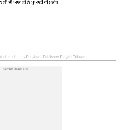
ੱਨ ਸੀ ਈ ਆਰ ਟੀ ਨੇ ਮੁਆਫੀ ਵੀ ਮੰਗੀ।
ated or edited by Dailyhunt. Publisher: Punjabi Tribune
ADVERTISEMENT