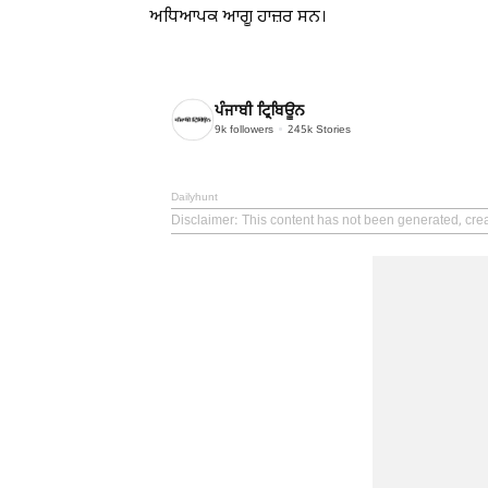
ਅਧਿਆਪਕ ਆਗੂ ਹਾਜ਼ਰ ਸਨ।
ਪੰਜਾਬੀ ਟ੍ਰਿਬਿਊਨ
9k
followers
245k
Stories
Dailyhunt
Disclaimer
: This content has not been generated, cre