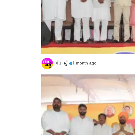
ਸੱਚ ਕਹੂੰ
1 month ago