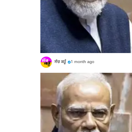
ਸੱਚ ਕਹੂੰ
1 month ago