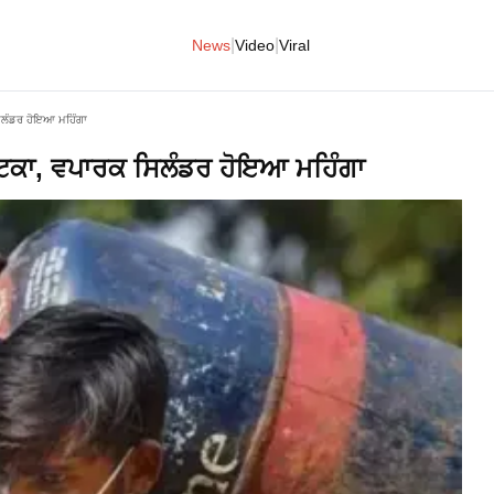
|
|
News
Video
Viral
ਸਿਲੰਡਰ ਹੋਇਆ ਮਹਿੰਗਾ
ਝਟਕਾ, ਵਪਾਰਕ ਸਿਲੰਡਰ ਹੋਇਆ ਮਹਿੰਗਾ