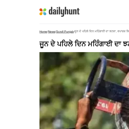
ਜੂਨ ਦੇ ਪਹਿਲੇ ਦਿਨ ਮਹਿੰਗਾਈ ਦਾ ਝਟਕਾ, ਵਪਾਰਕ 
Home
/
News
/
Scroll Punjab
/
ਜੂਨ ਦੇ ਪਹਿਲੇ ਦਿਨ ਮਹਿੰਗਾਈ ਦਾ 