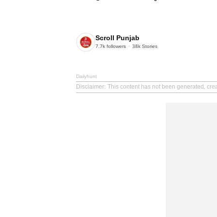
Scroll Punjab
7.7k
followers
38k
Stories
Dailyhunt
Disclaimer
: This content has not been generated, crea