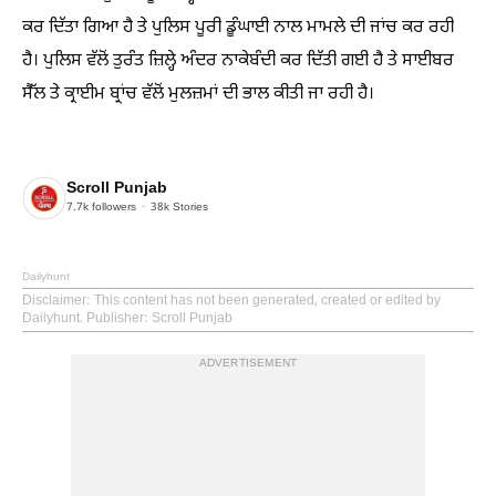
ਕਰ ਦਿੱਤਾ ਗਿਆ ਹੈ ਤੇ ਪੁਲਿਸ ਪੂਰੀ ਡੂੰਘਾਈ ਨਾਲ ਮਾਮਲੇ ਦੀ ਜਾਂਚ ਕਰ ਰਹੀ
ਹੈ। ਪੁਲਿਸ ਵੱਲੋਂ ਤੁਰੰਤ ਜ਼ਿਲ੍ਹੇ ਅੰਦਰ ਨਾਕੇਬੰਦੀ ਕਰ ਦਿੱਤੀ ਗਈ ਹੈ ਤੇ ਸਾਈਬਰ
ਸੈੱਲ ਤੇ ਕ੍ਰਾਈਮ ਬ੍ਰਾਂਚ ਵੱਲੋਂ ਮੁਲਜ਼ਮਾਂ ਦੀ ਭਾਲ ਕੀਤੀ ਜਾ ਰਹੀ ਹੈ।
Scroll Punjab
7.7k
followers
38k
Stories
Dailyhunt
Disclaimer
: This content has not been generated, created or edited by
Dailyhunt. Publisher: Scroll Punjab
ADVERTISEMENT