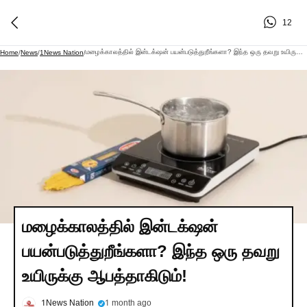
12
மழைக்காலத்தில் இன்டக்‌ஷன் பயன்படுத்துறீங்களா? இந்த ஒரு தவறு உயிருக்கு ஆபத்தாகிடும்!
Home
/
News
/
1News Nation
/
மழைக்காலத்தில் இன்டக்‌ஷன்
பயன்படுத்துறீங்களா? இந்த ஒரு தவறு
உயிருக்கு ஆபத்தாகிடும்!
1News Nation
1 month ago