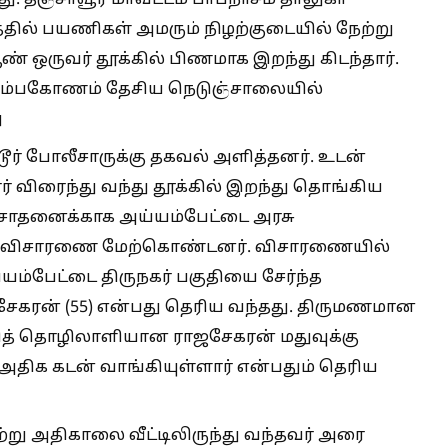
ு. தஞ்சாவூர் மாவட்டம் பாபநாசம் தாலுகா
த்தில் பயணிகள் அமரும் நிழற்குடையில் நேற்று
ருவர் தூக்கில் பிணமாக இறந்து கிடந்தார்.
ர்-கும்பகோணம் தேசிய நெடுஞ்சாலையில்
ு
டூர் போலீசாருக்கு தகவல் அளித்தனர். உடன்
ர் விரைந்து வந்து தூக்கில் இறந்து தொங்கிய
சோதனைக்காக அய்யம்பேட்டை அரசு
து விசாரணை மேற்கொண்டனர். விசாரணையில்
ம்பேட்டை திருநகர் பகுதியை சேர்ந்த
சேகரன் (55) என்பது தெரிய வந்தது. திருமணமான
ித் தொழிலாளியான ராஜசேகரன் மதுவுக்கு
திக கடன் வாங்கியுள்ளார் என்பதும் தெரிய
்று அதிகாலை வீட்டிலிருந்து வந்தவர் அரை