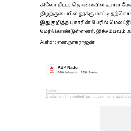
கிலோ மீட்டர் தொலைவில் உள்ள மேல
நிழற்குடையில் தூக்கு மாட்டி தற்
இதுகுறித்த புகாரின் பேரில் மெலட்ட
மேற்கொண்டுள்ளனர். இச்சம்பவம் அப்
Author : என்.நாகராஜன்
ABP Nadu
246k
followers
195k
Stories
Dailyhunt
Disclaimer
: This content has not been generated, cre