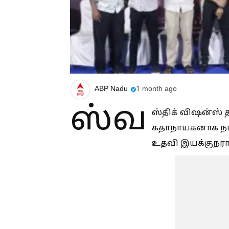
ABP Nadu
1 month ago
ஸ்வ
ஸ்திக் விஷன்ஸ் த
கதாநாயகனாக நடித
உதவி இயக்குநரா