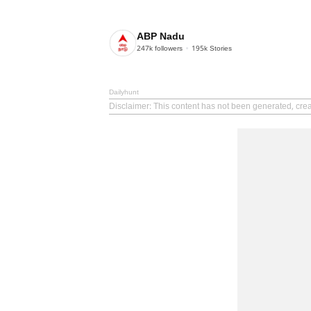
ABP Nadu
247k
followers
195k
Stories
Dailyhunt
Disclaimer
: This content has not been generated, cre