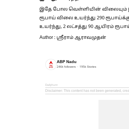
இதே போல வெள்ளியின் விலையும் இன்
ரூபாய் விலை உயர்ந்து 290 ரூபாய்க்க
உயர்ந்து, 2 லட்சத்து 90 ஆயிரம் ரூப
Author : ஸ்ரீராம் ஆராவமுதன்
ABP Nadu
246k
followers
195k
Stories
Dailyhunt
Disclaimer
: This content has not been generated, cre