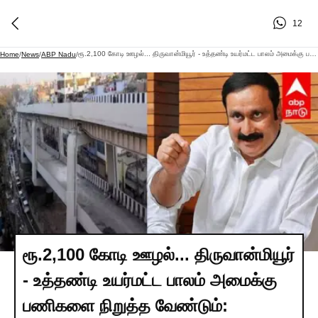
12
ரூ.2,100 கோடி ஊழல்... திருவான்மியூர் - உத்தண்டி உயர்மட்ட பாலம் அமைக்கு பணிகளை நிறுத்த வேண்டும்: அன்புமணி வலியுறுத்தல்!
Home
/
News
/
ABP Nadu
/
ரூ.2,100 கோடி ஊழல்... திருவான்மியூர்
- உத்தண்டி உயர்மட்ட பாலம் அமைக்கு
பணிகளை நிறுத்த வேண்டும்: