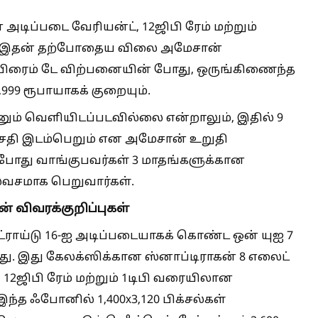
 அடிப்படை வேரியன்ட், 12ஜிபி ரேம் மற்றும்
து. இதன் தற்போதைய விலை அமேசான்
். பிரைம் டே விற்பனையின் போது, ​​ஒருங்கிணைந்த
99 ரூபாயாகக் குறையும்.
்னும் வெளியிடப்படவில்லை என்றாலும், இதில் 9
வசதி இடம்பெறும் என அமேசான் உறுதி
் போது வாங்குபவர்கள் 3 மாதங்களுக்கான
லவசமாக பெறுவார்கள்.
் விவரக்குறிப்புகள்
ட்ராய்டு 16-ஐ அடிப்படையாகக் கொண்ட ஒன் யுஐ 7
து. இது கேலக்ஸிக்கான ஸ்னாப்டிராகன் 8 எலைட்
, 12ஜிபி ரேம் மற்றும் 1டிபி வரையிலான
்த ஃபோனில் 1,400x3,120 பிக்சல்கள்