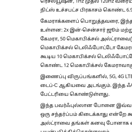
ரெசல்யூஷன், 1Hz முதல் 120Hz வரையி
நிட்ஸ் உச்சபட்ச பிரகாசம் கொண்ட 6.
கேமராக்களைப் பொறுத்தவரை, இந்தச்
உள்ளன: 2x இன்-சென்சார் ஜூம் மற்ற
கேமரா, 50 மெகாபிக்சல் அல்ட்ராவைட
மெகாபிக்சல் டெலிஃபோட்டோ கேமரா, ம
கூடிய 10 மெகாபிக்சல் டெலிஃபோட்டோ
கொண்ட 12 மெகாபிக்சல் கேமராவாகு
இணைப்பு விருப்பங்களில், 5G, 4G LTE, 
டைப்-C ஆகியவை அடங்கும். இந்த ஃப
பேட்டரியை கொண்டுள்ளது.
இந்த பவர்ஃபுல்லான போனை இவ்வள
ஒரு சந்தர்ப்பம் கிடைக்காது என்றே
அல்ட்ராவை தங்கள் கனவு போனாக வை