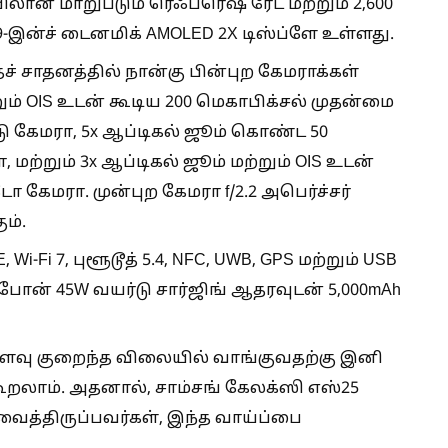
லான மாறுபடும் ரெஃப்ரெஷ் ரேட் மற்றும் 2,600
9-இன்ச் டைனமிக் AMOLED 2X டிஸ்ப்ளே உள்ளது.
 சாதனத்தில் நான்கு பின்புற கேமராக்கள்
ும் OIS உடன் கூடிய 200 மெகாபிக்சல் முதன்மை
ு கேமரா, 5x ஆப்டிகல் ஜூம் கொண்ட 50
ற்றும் 3x ஆப்டிகல் ஜூம் மற்றும் OIS உடன்
 கேமரா. முன்புற கேமரா f/2.2 அபெர்ச்சர்
ம்.
Wi-Fi 7, புளூடூத் 5.4, NFC, UWB, GPS மற்றும் USB
ோன் 45W வயர்டு சார்ஜிங் ஆதரவுடன் 5,000mAh
வு குறைந்த விலையில் வாங்குவதற்கு இனி
 கூறலாம். அதனால், சாம்சங் கேலக்ஸி எஸ்25
த்திருப்பவர்கள், இந்த வாய்ப்பை