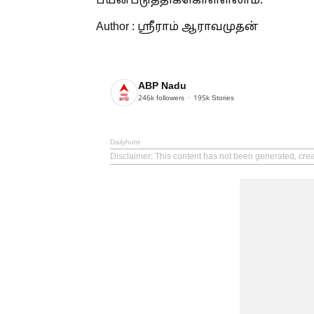
பயன்படுத்திக்கொள்ளலாம்.
Author : ஸ்ரீராம் ஆராவமுதன்
ABP Nadu
246k
followers
195k
Stories
Dailyhunt
Disclaimer
: This content has not been generated, cre