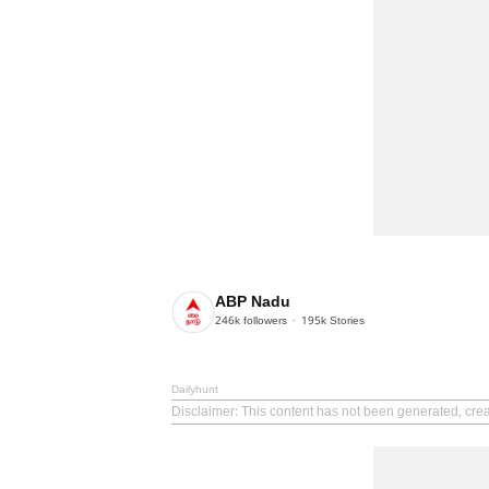
ABP Nadu
246k
followers
195k
Stories
Dailyhunt
Disclaimer
: This content has not been generated, cre