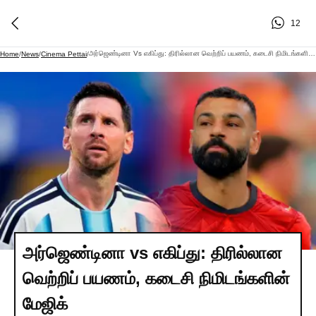
12
அர்ஜெண்டினா Vs எகிப்து: திரில்லான வெற்றிப் பயணம், கடைசி நிமிடங்களின் மேஜிக்
Home
/
News
/
Cinema Pettai
/
அர்ஜெண்டினா vs எகிப்து: திரில்லான
வெற்றிப் பயணம், கடைசி நிமிடங்களின்
மேஜிக்