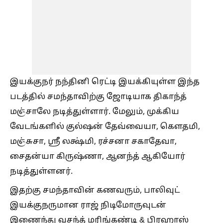
இயக்குநர் நந்தினி ரெட்டி இயக்கியுள்ள இந்த
படத்தில் சமந்தாவிற்கு ஜோடியாக திகாந்த்
மஞ்சாலே நடித்துள்ளார். மேலும், முக்கிய
வேடங்களில் குல்ஷன் தேவ்வையா, கௌதமி,
மஞ்சுசா, ஶ்ரீ லக்ஷ்மி, ரச்சனா சகாதேவா,
சைதன்யா கிருஷ்ணா, ஆனந்த் ஆகியோர்
நடித்துள்ளனர்.
இதற்கு சமந்தாவின் கணவரும், பாலிவுட்
இயக்குநருமான ராஜ் நிடிமோருவுடன்
இணைந்து வசந்த் மரிங்கண்டி & பிரஹாஸ்