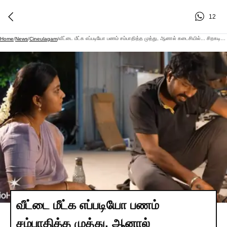
12
வீட்டை மீட்க எப்படியோ பணம் சம்பாதித்த முத்து, ஆனால் கடைசியில்... சிறகடிக்க ஆசை சீரியல் புரொமோ
Home
/
News
/
Cineulagam
/
வீட்டை மீட்க எப்படியோ பணம்
சம்பாதித்த முத்து, ஆனால்