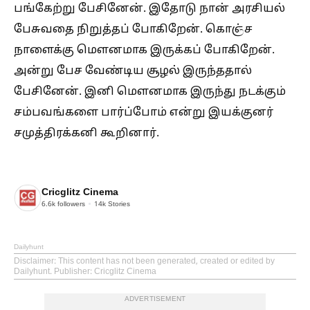
பங்கேற்று பேசினேன். இதோடு நான் அரசியல்
பேசுவதை நிறுத்தப் போகிறேன். கொஞ்ச
நாளைக்கு மௌனமாக இருக்கப் போகிறேன்.
அன்று பேச வேண்டிய சூழல் இருந்ததால்
பேசினேன். இனி மௌனமாக இருந்து நடக்கும்
சம்பவங்களை பார்ப்போம் என்று இயக்குனர்
சமுத்திரக்கனி கூறினார்.
Cricglitz Cinema
6.6k
followers
14k
Stories
Dailyhunt
Disclaimer
: This content has not been generated, created or edited by
Dailyhunt. Publisher: Cricglitz Cinema
ADVERTISEMENT