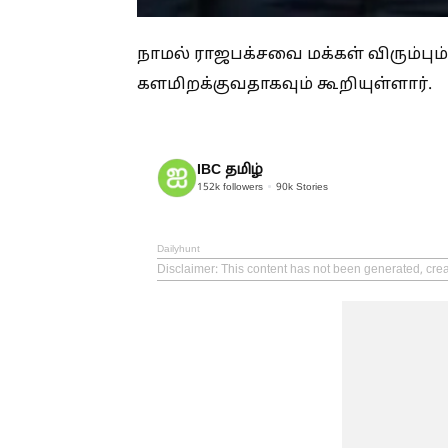
நாமல் ராஜபக்சவை மக்கள் விரும்பு
களமிறக்குவதாகவும் கூறியுள்ளார்.
IBC தமிழ்
152k
followers
90k
Stories
Dailyhunt
Disclaimer
: This content has not been generated, crea