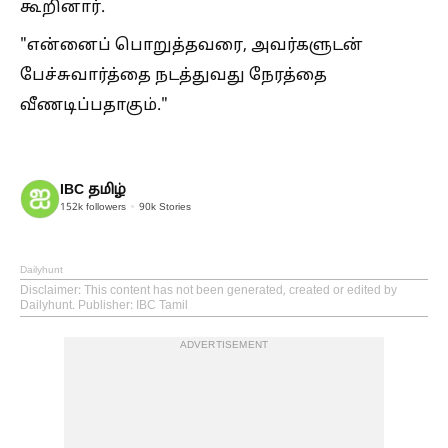
கூறினார்.
"என்னைப் பொறுத்தவரை, அவர்களுடன்
பேச்சுவார்த்தை நடத்துவது நேரத்தை
வீணடிப்பதாகும்."
IBC தமிழ்
152k
followers
90k
Stories
Dailyhunt
Disclaimer
: This content has not been generated, created or edited by
Dailyhunt. Publisher: IBC Tamil
ADVERTISEMENT