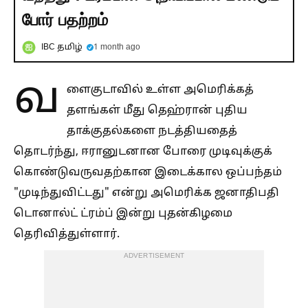
போர் பதற்றம்
IBC தமிழ்
1 month ago
வ
ளைகுடாவில் உள்ள அமெரிக்கத்
தளங்கள் மீது தெஹ்ரான் புதிய
தாக்குதல்களை நடத்தியதைத்
தொடர்ந்து, ஈரானுடனான போரை முடிவுக்குக்
கொண்டுவருவதற்கான இடைக்கால ஒப்பந்தம்
"முடிந்துவிட்டது" என்று அமெரிக்க ஜனாதிபதி
டொனால்ட் ட்ரம்ப் இன்று புதன்கிழமை
தெரிவித்துள்ளார்.
ADVERTISEMENT