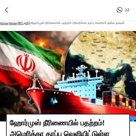
12
IBC தமிழ்
ஹோர்முஸ் நீரிணையில் பதற்றம்! அமெரிக்கா தரப்பு வெளியிட்டுள்ள தகவல்
Home
/
News
/
/
ஹோர்முஸ் நீரிணையில் பதற்றம்!
அமெரிக்கா தரப்பு வெளியிட்டுள்ள