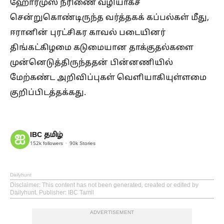
ஹோர்முஸ் நீரிணை வழியாகச்
சென்றுகொண்டிருந்த வர்த்தகக் கப்பல்கள் மீது,
ஈரானின் புரட்சிகர காவல் படையினர்
திங்கட்கிழமை கடுமையான தாக்குதல்களை
முன்னெடுத்திருந்ததன் பின்னணியில்
மேற்கண்ட அறிவிப்புகள் வெளியாகியுள்ளமை
குறிப்பிடத்தக்கது.
IBC தமிழ்
152k
followers
90k
Stories
Dailyhunt
Disclaimer
: This content has not been generated, created or edited by
Dailyhunt. Publisher: IBC Tamil
ADVERTISEMENT