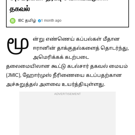
தகவல்
IBC தமிழ்
1 month ago
மூ
ன்று எண்ணெய் கப்பல்கள் மீதான
ஈரானின் தாக்குதல்களைத் தொடர்ந்து,
அமெரிக்கக் கடற்படை
தலைமையிலான கூட்டு கடல்சார் தகவல் மையம்
(JMIC), ஹோர்முஸ் நீரிணையை கடப்பதற்கான
அச்சுறுத்தல் அளவை உயர்த்தியுள்ளது.
ADVERTISEMENT