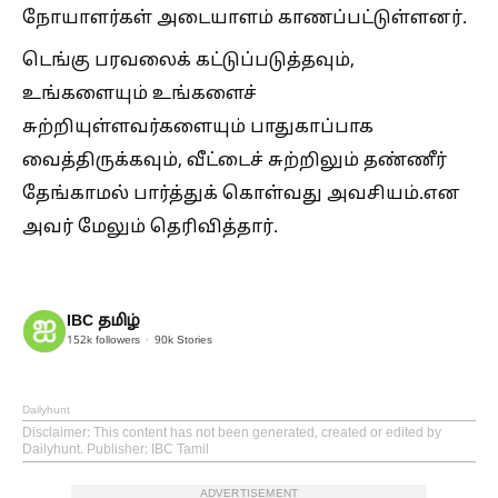
நோயாளர்கள் அடையாளம் காணப்பட்டுள்ளனர்.
டெங்கு பரவலைக் கட்டுப்படுத்தவும்,
உங்களையும் உங்களைச்
சுற்றியுள்ளவர்களையும் பாதுகாப்பாக
வைத்திருக்கவும், வீட்டைச் சுற்றிலும் தண்ணீர்
தேங்காமல் பார்த்துக் கொள்வது அவசியம்.என
அவர் மேலும் தெரிவித்தார்.
IBC தமிழ்
152k
followers
90k
Stories
Dailyhunt
Disclaimer
: This content has not been generated, created or edited by
Dailyhunt. Publisher: IBC Tamil
ADVERTISEMENT