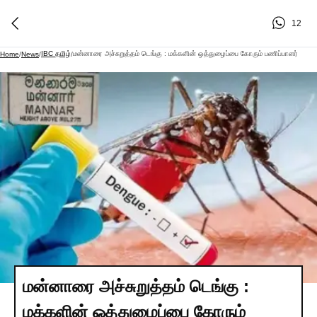
12
IBC தமிழ்
மன்னாரை அச்சுறுத்தம் டெங்கு : மக்களின் ஒத்துழைப்பை கோரும் பணிப்பாளர்
Home
/
News
/
/
மன்னாரை அச்சுறுத்தம் டெங்கு :
மக்களின் ஒத்துழைப்பை கோரும்