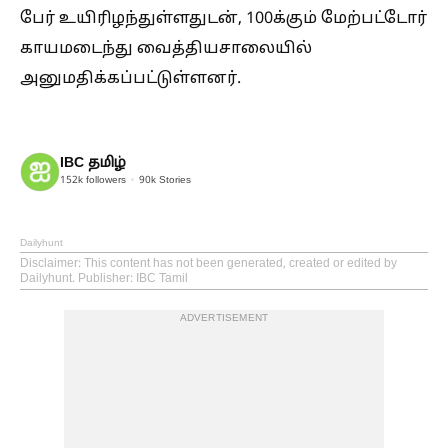
பேர் உயிரிழந்துள்ளதுடன், 100க்கும் மேற்பட்டோர்
காயமடைந்து வைத்தியசாலையில்
அனுமதிக்கப்பட்டுள்ளனர்.
IBC தமிழ்
152k
followers
90k
Stories
Dailyhunt
Disclaimer
: This content has not been generated, created or edited by
Dailyhunt. Publisher: IBC Tamil
ADVERTISEMENT