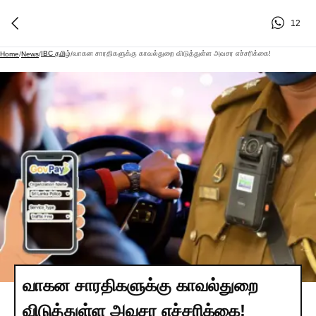
12
IBC தமிழ்
வாகன சாரதிகளுக்கு காவல்துறை விடுத்துள்ள அவசர எச்சரிக்கை!
Home
/
News
/
/
வாகன சாரதிகளுக்கு காவல்துறை
விடுத்துள்ள அவசர எச்சரிக்கை!