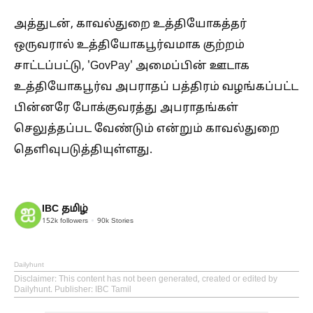
அத்துடன், காவல்துறை உத்தியோகத்தர்
ஒருவரால் உத்தியோகபூர்வமாக குற்றம்
சாட்டப்பட்டு, 'GovPay' அமைப்பின் ஊடாக
உத்தியோகபூர்வ அபராதப் பத்திரம் வழங்கப்பட்ட
பின்னரே போக்குவரத்து அபராதங்கள்
செலுத்தப்பட வேண்டும் என்றும் காவல்துறை
தெளிவுபடுத்தியுள்ளது.
IBC தமிழ்
152k
followers
90k
Stories
Dailyhunt
Disclaimer
: This content has not been generated, created or edited by
Dailyhunt. Publisher: IBC Tamil