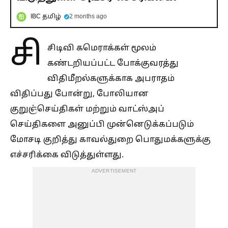
IBC தமிழ்
2 months ago
சி
சிடிவி கமெராக்கள் மூலம்
கண்டறியப்பட்ட போக்குவரத்து
விதிமீறல்களுக்காக அபராதம்
விதிப்பது போன்று, போலியான
குறுஞ்செய்திகள் மற்றும் வாட்ஸ்அப்
செய்திகளை அனுப்பி முன்னெடுக்கப்படும்
மோசடி குறித்து காவல்துறை பொதுமக்களுக்கு
எச்சரிக்கை விடுத்துள்ளது.
ADVERTISEMENT