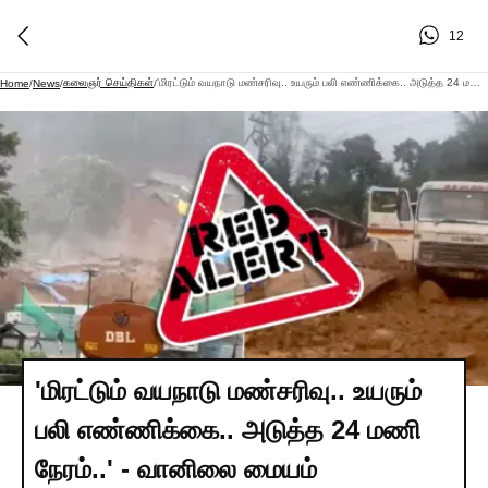
12
கலைஞர் செய்திகள்
'மிரட்டும் வயநாடு மண்சரிவு.. உயரும் பலி எண்ணிக்கை.. அடுத்த 24 மணி நேரம்..' - வானிலை மையம் எச்சரிக்கை!
Home
/
News
/
/
'மிரட்டும் வயநாடு மண்சரிவு.. உயரும்
பலி எண்ணிக்கை.. அடுத்த 24 மணி
நேரம்..' - வானிலை மையம்