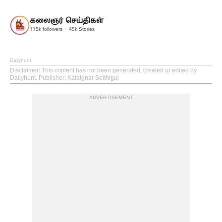
கலைஞர் செய்திகள்
115k
followers
45k
Stories
Dailyhunt
Disclaimer
: This content has not been generated, created or edited by
Dailyhunt. Publisher: Kalaignar Seithigal
ADVERTISEMENT