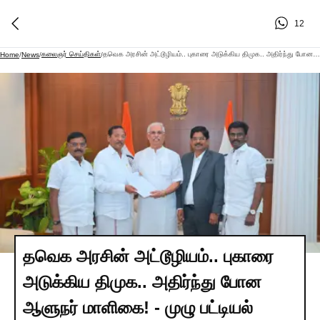
12
கலைஞர் செய்திகள்
தவெக அரசின் அட்டூழியம்.. புகாரை அடுக்கிய திமுக.. அதிர்ந்து போன ஆளுநர் மாளிகை! - முழு பட்டியல் இதோ!
Home
/
News
/
/
தவெக அரசின் அட்டூழியம்.. புகாரை
அடுக்கிய திமுக.. அதிர்ந்து போன
ஆளுநர் மாளிகை! - முழு பட்டியல்