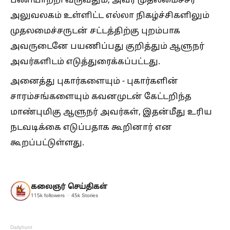
பணியாற்றி வருவதும், அவர் முதலமைச்சர்
அலுவலகம் உள்ளிட்ட எல்லா நிகழ்ச்சிகளிலும்
முதலமைச்சருடன் சட்டத்திற்கு புறம்பாக
அவருடைனே பயணிப்பது குறித்தும் ஆளுநர்
அவர்களிடம் எடுத்துரைக்கப்பட்டது.
அனைத்து புகார்களையும் - புகார்களின்
சாரம்சங்களையும் கவனமுடன் கேட்டறிந்த
மாண்புமிகு ஆளுநர் அவர்கள், இதன்மீது உரிய
நடவடிக்கை எடுப்பதாக கூறினார் என
கூறப்பட்டுள்ளது.
கலைஞர் செய்திகள்
115k
followers
45k
Stories
Dailyhunt