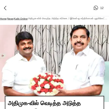
12
அதிமுக-வில் வெடித்த அடுத்த சர்ச்சை..! இபிஎஸ்-ஐ சந்திக்காமல் புதுக்கோட்டை விரைந்த சி.விஜயபாஸ்கர்!
Home
/
News
/
Kalki Online
/
அதிமுக-வில் வெடித்த அடுத்த