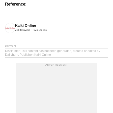
Reference:
Kalki Online
26k
followers
62k
Stories
Dailyhunt
Disclaimer
: This content has not been generated, created or edited by
Dailyhunt. Publisher: Kalki Online
ADVERTISEMENT