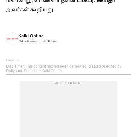
டாக்டர். கவிதா
மகப்பேறு, பெண்கள் நலன்
அவர்கள் கூறியது
Kalki Online
26k
followers
62k
Stories
Dailyhunt
Disclaimer
: This content has not been generated, created or edited by
Dailyhunt. Publisher: Kalki Online
ADVERTISEMENT