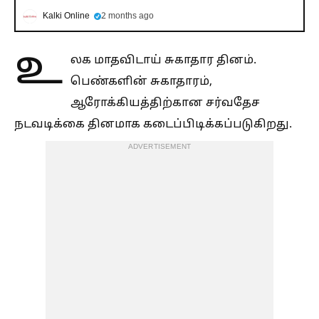
Kalki Online
2 months ago
உ
லக மாதவிடாய் சுகாதார தினம்.
பெண்களின் சுகாதாரம்,
ஆரோக்கியத்திற்கான சர்வதேச
நடவடிக்கை தினமாக கடைப்பிடிக்கப்படுகிறது.
ADVERTISEMENT