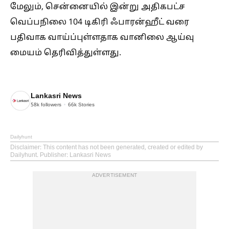
மேலும், சென்னையில் இன்று அதிகபட்ச
வெப்பநிலை 104 டிகிரி ஃபாரன்ஹீட் வரை
பதிவாக வாய்ப்புள்ளதாக வானிலை ஆய்வு
மையம் தெரிவித்துள்ளது.
Lankasri News
58k
followers
66k
Stories
Dailyhunt
Disclaimer
: This content has not been generated, created or edited by
Dailyhunt. Publisher: Lankasri News
ADVERTISEMENT