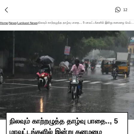
12
நிலவும் காற்றழுத்த தாழ்வு பாதை.., 5 மாவட்டங்களில் இன்று கனமழை பெய்யும்
Home
/
News
/
Lankasri News
/
நிலவும் காற்றழுத்த தாழ்வு பாதை.., 5
மாவட்டங்களில் இன்று கனமழை