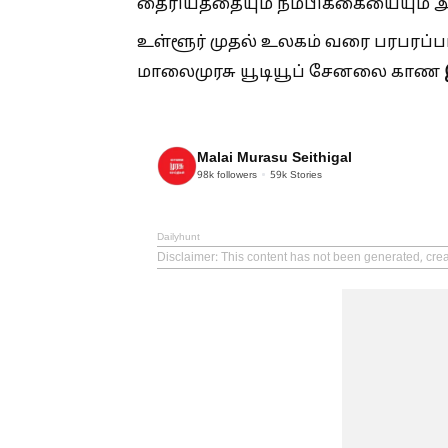
தைரியத்தையும் நம்பிக்கையையும் அளி
உள்ளூர் முதல் உலகம் வரை பரபரப
மாலைமுரசு யூடியூப் சேனலை காண
Malai Murasu Seithigal
98k
followers
59k
Stories
Dailyhunt
Disclaimer
: This content has not been generated, crea