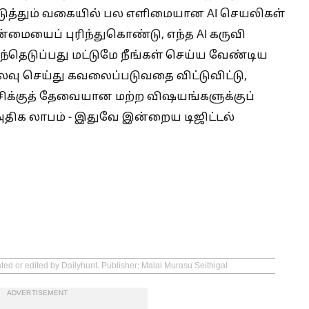
டுத்தும் வகையில் பல எளிமையான AI செயலிகள்
்மையைப் புரிந்துகொண்டு, எந்த AI கருவி
்தெடுப்பது மட்டுமே நீங்கள் செய்ய வேண்டிய
லவு செய்து கவலைப்படுவதை விட்டுவிட்டு,
ிக்குத் தேவையான மற்ற விஷயங்களுக்குப்
அதிக லாபம் - இதுவே இன்றைய டிஜிட்டல்
ted or edited by Dailyhunt. Publisher: Malai Murasu Seithigal
ADVERTISEMENT