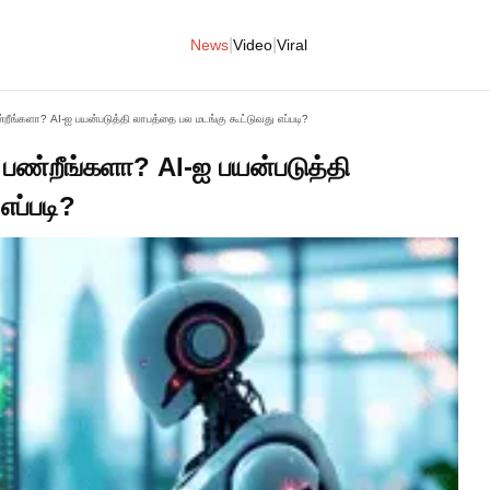
|
|
News
Video
Viral
்றீங்களா? AI-ஐ பயன்படுத்தி லாபத்தை பல மடங்கு கூட்டுவது எப்படி?
 பண்றீங்களா? AI-ஐ பயன்படுத்தி
எப்படி?