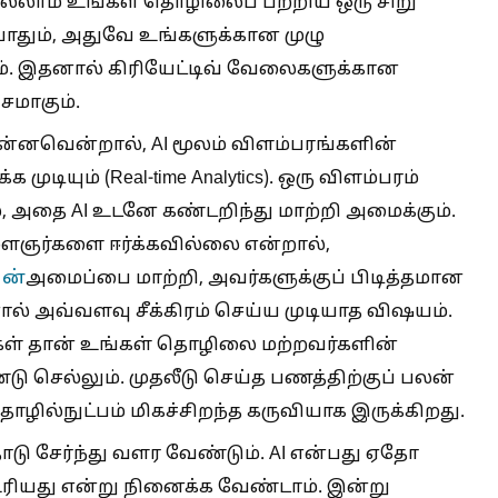
ெல்லாம் உங்கள் தொழிலைப் பற்றிய ஒரு சிறு
போதும், அதுவே உங்களுக்கான முழு
ும். இதனால் கிரியேட்டிவ் வேலைகளுக்கான
சமாகும்.
னவென்றால், AI மூலம் விளம்பரங்களின்
டியும் (Real-time Analytics). ஒரு விளம்பரம்
 அதை AI உடனே கண்டறிந்து மாற்றி அமைக்கும்.
ளைஞர்களை ஈர்க்கவில்லை என்றால்,
ின்
அமைப்பை மாற்றி, அவர்களுக்குப் பிடித்தமான
ால் அவ்வளவு சீக்கிரம் செய்ய முடியாத விஷயம்.
்கள் தான் உங்கள் தொழிலை மற்றவர்களின்
செல்லும். முதலீடு செய்த பணத்திற்குப் பலன்
ழில்நுட்பம் மிகச்சிறந்த கருவியாக இருக்கிறது.
ு சேர்ந்து வளர வேண்டும். AI என்பது ஏதோ
ரியது என்று நினைக்க வேண்டாம். இன்று