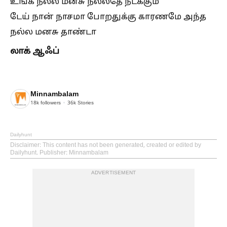
உங்க நல்ல மனசு நல்லதே நடக்கும்
டேய் நான் நாசமா போறதுக்கு காரணமே அந்த
நல்ல மனசு தாண்டா
லாக் ஆஃப்
Minnambalam
18k
followers
36k
Stories
Dailyhunt
Disclaimer
: This content has not been generated, created or edited by
Dailyhunt. Publisher: Minnambalam
ADVERTISEMENT