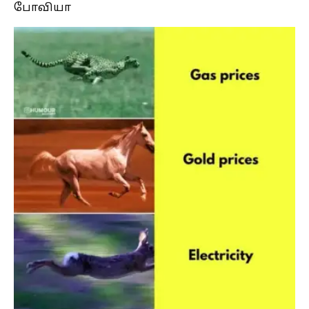
போவியா