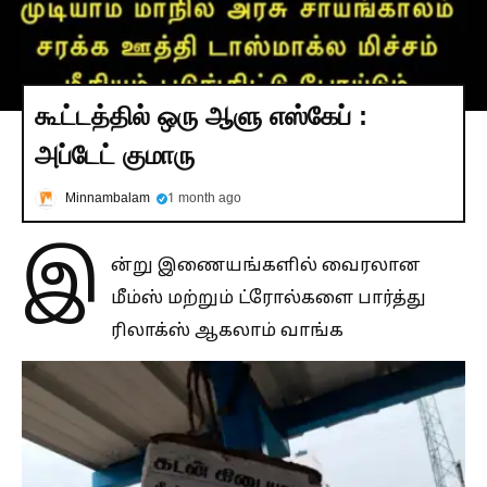
கூட்டத்தில் ஒரு ஆளு எஸ்கேப் :
அப்டேட் குமாரு
Minnambalam
1 month ago
இ
ன்று இணையங்களில் வைரலான
மீம்ஸ் மற்றும் ட்ரோல்களை பார்த்து
ரிலாக்ஸ் ஆகலாம் வாங்க