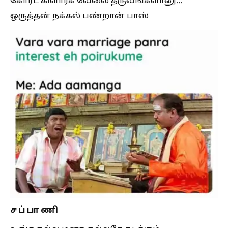
கோர்ட் கிளார்க் வேலை தருவீங்களானு…
ஒருத்தன் நக்கல் பண்றான் பாஸ்
ச ப் பா ணி