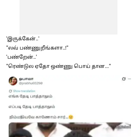
'இருக்கேன்..'
"லவ் பண்ணுறீங்களா..!"
'பண்றேன்..'
"ரெண்டுல ஏதோ ஒண்ணு பொய் தான…"