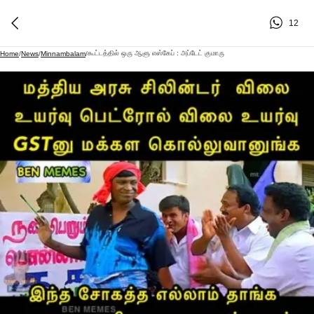
12
கூட்டத்தில் ஒரு ஆளு எஸ்கேப் : அப்டேட் குமாரு
Home
/
News
/
Minnambalam
/