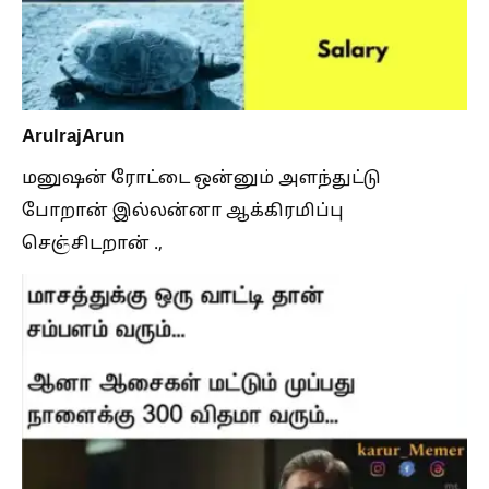
ArulrajArun
மனுஷன் ரோட்டை ஒன்னும் அளந்துட்டு
போறான் இல்லன்னா ஆக்கிரமிப்பு
செஞ்சிடறான் .,