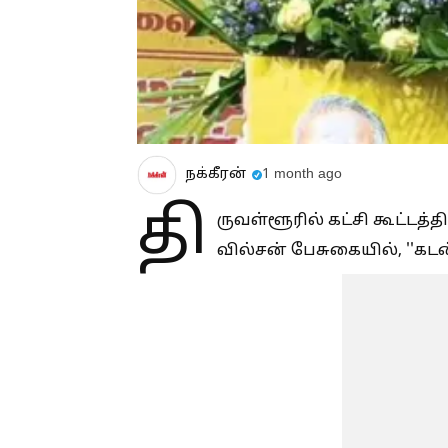
நக்கீரன்
1 month ago
தி
ருவள்ளூரில் கட்சி கூட்டத
வில்சன் பேசுகையில், ''கடன