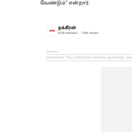
வேண்டும்'' என்றார்.
நக்கீரன்
874k
followers
109k
Stories
Dailyhunt
Disclaimer
: This content has not been generated, cre