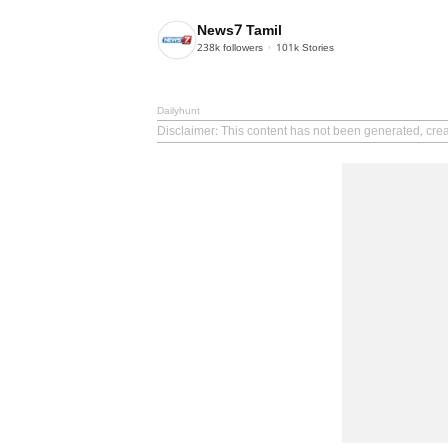
News7 Tamil
238k
followers
101k
Stories
Dailyhunt
Disclaimer
: This content has not been generated, cre