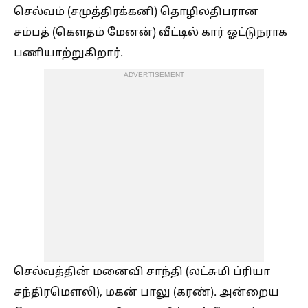
செல்வம் (சமுத்திரக்கனி) தொழிலதிபரான
சம்பத் (கௌதம் மேனன்) வீட்டில் கார் ஓட்டுநராக
பணியாற்றுகிறார்.
ADVERTISEMENT
செல்வத்தின் மனைவி சாந்தி (லட்சுமி ப்ரியா
சந்திரமௌலி), மகன் பாலு (கரண்). அன்றைய