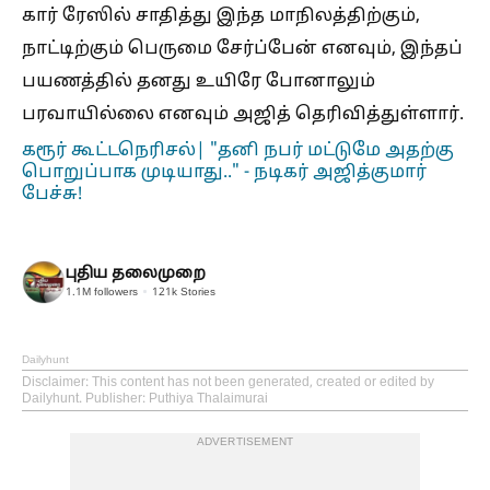
கார் ரேஸில் சாதித்து இந்த மாநிலத்திற்கும்,
நாட்டிற்கும் பெருமை சேர்ப்பேன் எனவும், இந்தப்
பயணத்தில் தனது உயிரே போனாலும்
பரவாயில்லை எனவும் அஜித் தெரிவித்துள்ளார்.
கரூர் கூட்டநெரிசல்| "தனி நபர் மட்டுமே அதற்கு
பொறுப்பாக முடியாது.." - நடிகர் அஜித்குமார்
பேச்சு!
புதிய தலைமுறை
1.1M
followers
121k
Stories
Dailyhunt
Disclaimer
: This content has not been generated, created or edited by
Dailyhunt. Publisher: Puthiya Thalaimurai
ADVERTISEMENT