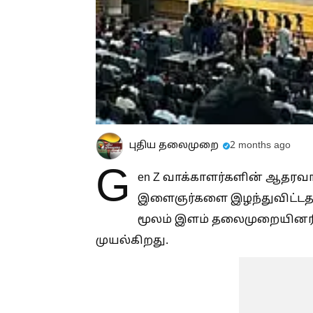
புதிய தலைமுறை
2 months ago
G
en Z வாக்காளர்களின் ஆதரவா
இளைஞர்களை இழந்துவிட்டதாக வ
மூலம் இளம் தலைமுறையினரிட
முயல்கிறது.