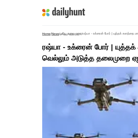
புதிய தலைமுறை
ரஷ்யா - உக்ரைன் போர் | யுத்தக் களத்தை 
Home
/
News
/
/
ரஷ்யா - உக்ரைன் போர் | யுத்த
வெல்லும் அடுத்த தலைமுறை ஏ