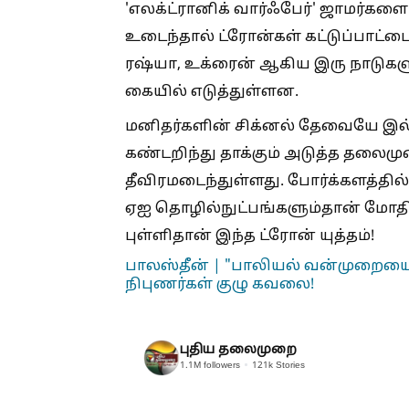
'எலக்ட்ரானிக் வார்ஃபேர்' ஜாமர்கள
உடைந்தால் ட்ரோன்கள் கட்டுப்பாட்டை
ரஷ்யா, உக்ரைன் ஆகிய இரு நாடுகள
கையில் எடுத்துள்ளன.
மனிதர்களின் சிக்னல் தேவையே இல
கண்டறிந்து தாக்கும் அடுத்த தலைம
தீவிரமடைந்துள்ளது. போர்க்களத்தி
ஏஐ தொழில்நுட்பங்களும்தான் மோ
புள்ளிதான் இந்த ட்ரோன் யுத்தம்!
பாலஸ்தீன் | "பாலியல் வன்முறையை 
நிபுணர்கள் குழு கவலை!
புதிய தலைமுறை
1.1M
followers
121k
Stories