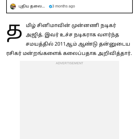
புதிய தலைமுறை
3 months ago
த
மிழ் சினிமாவின் முன்னணி நடிகர்
அஜித். இவர் உச்ச நடிகராக வளர்ந்த
சமயத்தில் 2011ஆம் ஆண்டு தன்னுடைய
ரசிகர் மன்றங்களைக் கலைப்பதாக அறிவித்தார்.
ADVERTISEMENT