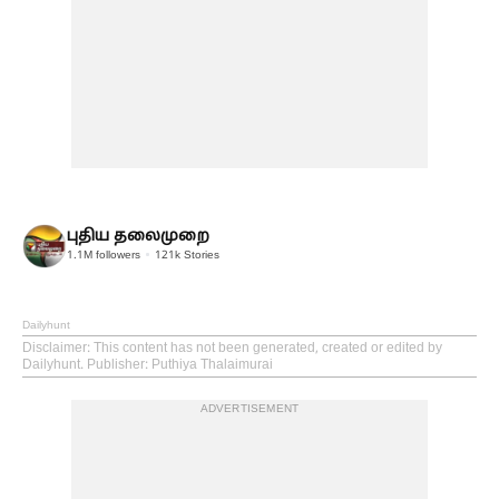
புதிய தலைமுறை
1.1M
followers
121k
Stories
Dailyhunt
Disclaimer
: This content has not been generated, created or edited by
Dailyhunt. Publisher: Puthiya Thalaimurai
ADVERTISEMENT