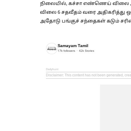
நிலையில், கச்சா எண்ணெய் விலை அ
விலை 6 சதவீதம் வரை அதிகரித்து ஒர
அதோடு பங்குச் சந்தைகள் கடும் சரிவை
Samayam Tamil
17k
followers
42k
Stories
Dailyhunt
Disclaimer
: This content has not been generated, cre