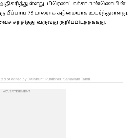
திகரித்துள்ளது. பிரெண்ட் கச்சா எண்ணெயின்
ு பீப்பாய் 78 டாலராக கடுமையாக உயர்ந்துள்ளது.
ச் சந்தித்து வருவது குறிப்பிடத்தக்கது.
ated or edited by Dailyhunt. Publisher: Samayam Tamil
ADVERTISEMENT