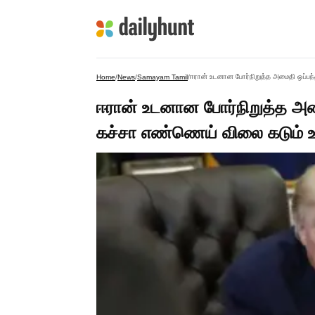
ஈரான் உடனான போர்நிறுத்த அமைதி ஒப்பந்தம
Home
/
News
/
Samayam Tamil
/
ஈரான் உடனான போர்நிறுத்த அமைதி
கச்சா எண்ணெய் விலை கடும் உ