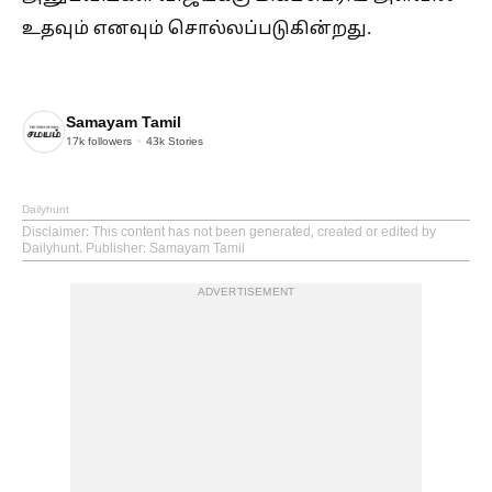
உதவும் எனவும் சொல்லப்படுகின்றது.
Samayam Tamil
17k
followers
43k
Stories
Dailyhunt
Disclaimer
: This content has not been generated, created or edited by
Dailyhunt. Publisher: Samayam Tamil
ADVERTISEMENT