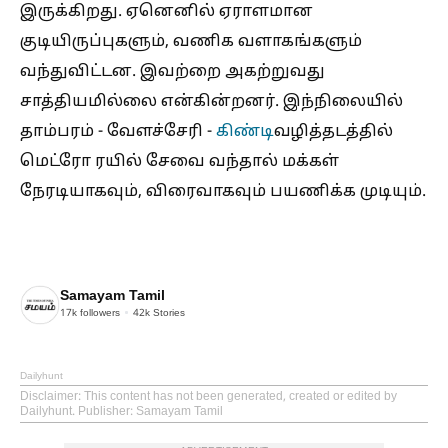
இருக்கிறது. ஏனெனில் ஏராளமான
குடியிருப்புகளும், வணிக வளாகங்களும்
வந்துவிட்டன. இவற்றை அகற்றுவது
சாத்தியமில்லை என்கின்றனர். இந்நிலையில்
தாம்பரம் - வேளச்சேரி -
கிண்டி
வழித்தடத்தில்
மெட்ரோ ரயில் சேவை வந்தால் மக்கள்
நேரடியாகவும், விரைவாகவும் பயணிக்க முடியும்.
Samayam Tamil
17k
followers
42k
Stories
Dailyhunt
Disclaimer
: This content has not been generated, created or edited by
Dailyhunt. Publisher: Samayam Tamil