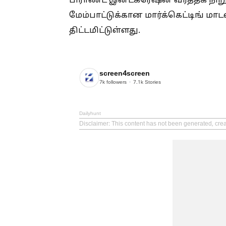
பிராண்ட் இன்டக்ரேஷன் வர்த்தக ந
மேம்பாட்டுக்கான மார்க்கெட்டிங் ம
திட்டமிட்டுள்ளது.
screen4screen
7k
followers
7.1k
Stories
Dailyhunt
Disclaimer
: This content has not been generated, cre