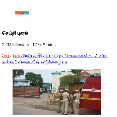
செய்தி புனல்
2.2M
followers
·
177k
Stories
செய்திகள்
அரசியல்
இந்தியா
தமிழ்நாடு
உலகம்
வணிகம்
சினிமா
உடல்நலம்
விளையாட்டு
வாழ்க்கைமுறை