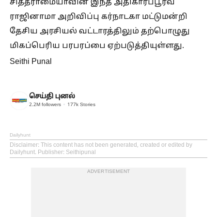
சித்தராமையாவின் இந்த அதிகாரப்பூர்வ
ராஜினாமா அறிவிப்பு கர்நாடகா மட்டுமன்றி
தேசிய அரசியல் வட்டாரத்திலும் தற்பொழுது
மிகப்பெரிய பரபரப்பை ஏற்படுத்தியுள்ளது.
Seithi Punal
செய்தி புனல்
2.2M
followers
177k
Stories
Dailyhunt
Disclaimer
: This content has not been generated, created or edited by
Dailyhunt. Publisher: Seithipunal
ADVERTISEMENT