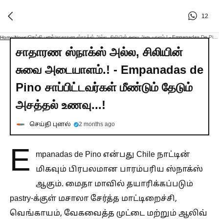
12
செய்தி புனல்
சாதாரண ஸ்நாக்ஸ் அல்ல, சிலியின் சுவை அடையாளம்.! - Empanadas De Pino சாப்பிட்டவர்கள் மீண்டும் தேடும் அசத்தல் உணவு...!
Home
/
News
/
/
சாதாரண ஸ்நாக்ஸ் அல்ல, சிலியின்
சுவை அடையாளம்.! - Empanadas de
Pino சாப்பிட்டவர்கள் மீண்டும் தேடும்
அசத்தல் உணவு...!
செய்தி புனல்
2 months ago
E
mpanadas de Pino என்பது Chile நாட்டின்
மிகவும் பிரபலமான பாரம்பரிய ஸ்நாக்ஸ்
ஆகும். மைதா மாவில் தயாரிக்கப்படும்
pastry-க்குள் மசாலா சேர்த்த மாட்டிறைச்சி,
வெங்காயம், வேகவைத்த முட்டை மற்றும் ஆலிவ்